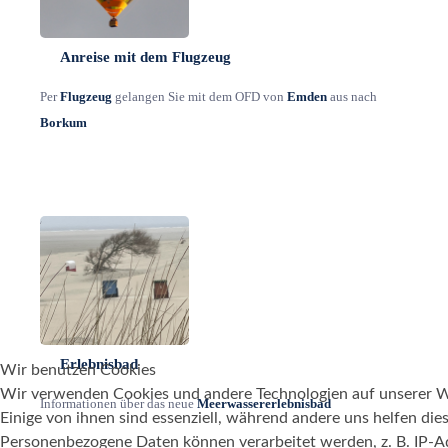
Anreise mit dem Flugzeug
Per
Flugzeug
gelangen Sie mit dem OFD von
Emden
aus nach
Borkum
Erlebnisbad
Wir benutzen Cookies
Wir verwenden Cookies und andere Technologien auf unserer W
Informationen über das neue
Meerwassererlebnisbad
Einige von ihnen sind essenziell, während andere uns helfen die
Personenbezogene Daten können verarbeitet werden, z. B. IP-Ad